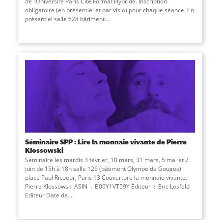
de l’Université Paris Cité.Format Hybride. Inscription
obligatoire (en présentiel et par visio) pour chaque séance. En
présentiel salle 628 bâtiment...
Séminaire SPP : Lire la monnaie vivante de Pierre
Klossowski
Séminaire les mardis 3 février, 10 mars, 31 mars, 5 mai et 2
juin de 15h à 18h salle 126 (bâtiment Olympe de Gouges)
place Paul Ricoeur, Paris 13 Couverture la monnaie vivante,
Pierre Klossowski ASIN ‏ : ‎ B06Y1VT59Y Éditeur ‏ : ‎ Eric Losfeld
Editeur Date de...