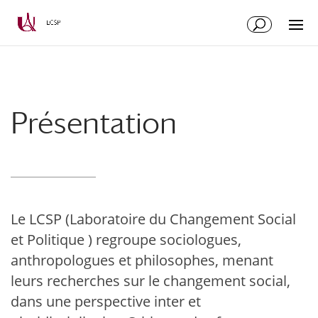
Aller
Aller
au
à
contenu
la
principal
navigation
Présentation
Le LCSP (Laboratoire du Changement Social
et Politique ) regroupe sociologues,
anthropologues et philosophes, menant
leurs recherches sur le changement social,
dans une perspective inter et