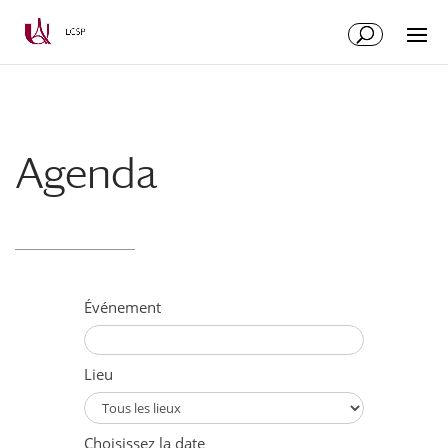
Aller
Aller
au
à
contenu
la
principal
navigation
Agenda
Événement
Lieu
Choisissez la date