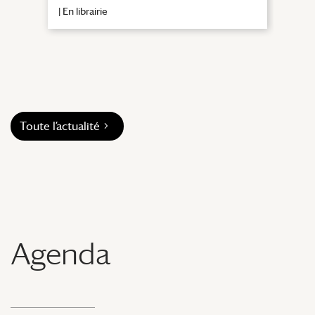
|
En librairie
|
En li
Toute l’actualité
Agenda