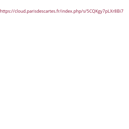
https://cloud.parisdescartes.fr/index.php/s/5CQKgy7pLXr8Bi7