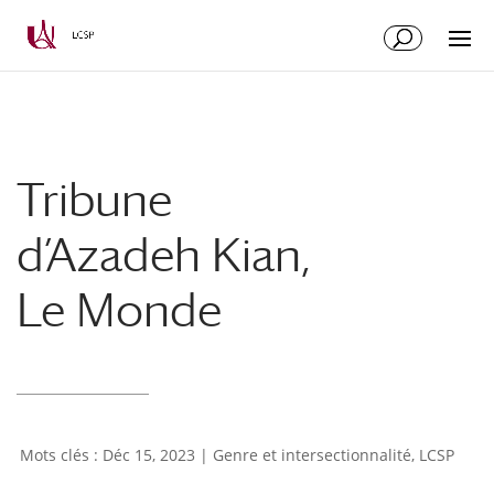
Aller
Aller
au
à
contenu
la
principal
navigation
Tribune
d’Azadeh Kian,
Le Monde
Déc 15, 2023
|
Genre et intersectionnalité
,
LCSP