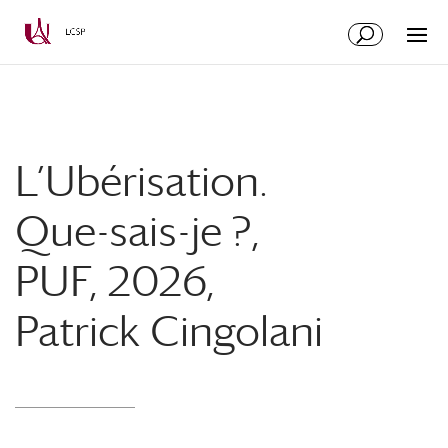
Aller
Aller
au
à
contenu
la
principal
navigation
L’Ubérisation.
Que-sais-je ?,
PUF, 2026,
Patrick Cingolani