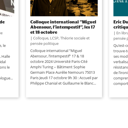
 de
Colloque international “Miguel
Eric Du
Abensour, l’intempestif”, les 17
critiqu
et 18 octobre
ée
|
En libr
|
Colloque
,
LCSP
,
Théorie sociale et
pensée p
pensée politique
, le
Qu’est-c
Colloque international “Miguel
trouve-te
Abensour, l’intempestif” 17 & 18
, Halle
ses mode
octobre 2024 Université Paris-Cité
idal
verbalis
Amphi Turing – Bâtiment Sophie
ons le
résistan
Germain Place Aurélie Nemours 75013
de l’iron
Paris Jeudi 17 octobre 9h 30 : Accueil par
logue...
compren
Philippe Chanial et Guillaume le Blanc...
comporte