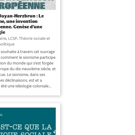
Dayan-Herzbrun : Le
me, une invention
enne. Genèse d’une
gie
airie
,
LCSP
,
Théorie sociale et
olitique
e souhaite à travers cet ouvrage
 comment le sionisme participe
sion du monde qui s’est forgée
urope du dix-neuvième siècle, et
tue. Le sionisme, dans ses
es déclinaisons, est et a
 été une idéologie coloniale...