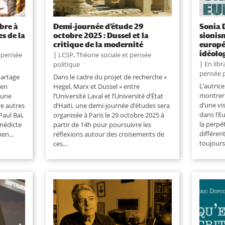
bre à
Demi-journée d’étude 29
Sonia 
s de la
octobre 2025 : Dussel et la
sionis
critique de la modernité
europé
idéolo
t pensée
|
LCSP
,
Théorie sociale et pensée
|
En libr
politique
pensée p
partage
Dans le cadre du projet de recherche «
L’autric
 en
Hegel, Marx et Dussel » entre
montrer
’une
l’Université Laval et l’Université d’État
d’une vi
re autres
d’Haïti, une demi-journée d’études sera
dans l’E
Paul Bai,
organisée à Paris le 29 octobre 2025 à
la perpé
nédicte
partir de 14h pour poursuivre les
différent
en...
réflexions autour des croisements de
toujours
ces...