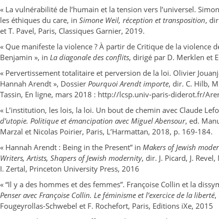
« La vulnérabilité de l’humain et la tension vers l’universel. Simo
les éthiques du care, in
Simone Weil, réception et transposition
, di
et T. Pavel, Paris, Classiques Garnier, 2019.
« Que manifeste la violence ? À partir de Critique de la violence 
Benjamin », in
La diagonale des conflits
, dirigé par D. Merklen et 
« Pervertissement totalitaire et perversion de la loi. Olivier Jouan
Hannah Arendt », Dossier
Pourquoi Arendt importe
, dir. C. Hilb, M
Tassin, En ligne, mars 2018 : http://lcsp.univ-paris-diderot.fr/Are
« L’institution, les lois, la loi. Un bout de chemin avec Claude Lefo
d’utopie. Politique et émancipation avec Miguel Abensour
, ed. Man
Marzal et Nicolas Poirier, Paris, L’Harmattan, 2018, p. 169-184.
« Hannah Arendt : Being in the Present” in
Makers of Jewish modern
Writers, Artists, Shapers of Jewish modernity
, dir. J. Picard, J. Revel
I. Zertal, Princeton University Press, 2016
« “Il y a des hommes et des femmes”. Françoise Collin et la dissym
Penser avec Françoise Collin. Le féminisme et l’exercice de la liberté
,
Fougeyrollas-Schwebel et F. Rochefort, Paris, Editions iXe, 2015