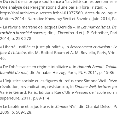
« Du récit de sa propre souffrance à “la vérité sur les personnes e
Une analyse des Pérégrinations d’une paria (Flora Tristan) »,
https://hal.archives-ouvertes.fr/hal-01077560, Actes du colloque
Matters 2014 : Narrative Knowing/Récit et Savoir », Juin 2014, Pa
« La rêverie marrane de Jacques Derrida », in
Les marranismes. De l
cachée à la société ouverte
, dir. J. Ehrenfreud et J.-P. Schreiber, Pa
2014, p. 253-278
« Liberté justifiée et juste pluralité », in
Arrachement et évasion : Le
face à l’histoire
, dir. M. Botbol-Baum et A. M. Roviello, Paris, Vrin
46.
« De l’obéissance en régime totalitaire », in
Hannah Arendt. Totalit
banalité du mal
, dir. Annabel Herzog, Paris, PUF, 2011, p. 15-36.
« L’injustice sociale et les figures du refus chez Simone Weil. Révo
révolution, revendication, résistance », in
Simone Weil, lectures po
Valérie Gérard, Paris, Editions Rue d’Ulm/Presses de l’Ecole norm
supérieure, 2011, p.89-114.
« Le baptême et la judéité », in
Simone Wei
l, dir. Chantal Delsol, Pa
2009, p. 509-528.