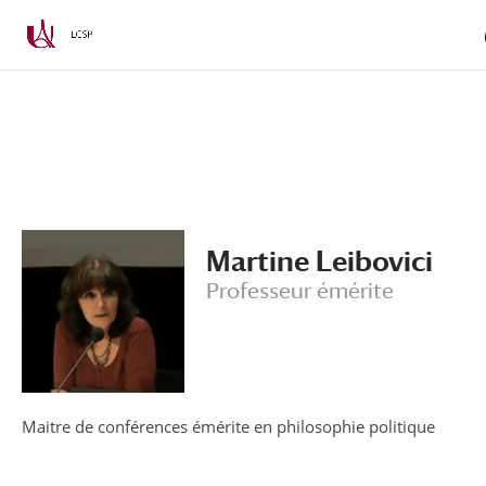
Aller
Aller
au
à
contenu
la
principal
navigation
Martine Leibovici
Professeur émérite
Maitre de conférences émérite en philosophie politique