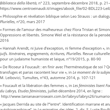
Biblioteca della libertà
, n° 223, septembre-décembre 2018, p. 21-4
https://www.centroeinaudi.it/images/abook_file/02-BDL223-Leib
« Philosophie et révélation biblique selon Leo Strauss : un dialogu
Plurielles
, n°20, mars 2017
« Formes de l’amour des malheureux chez Flora Tristan et Simone
Oppressions et libertés. Simone Weil et la résistance de la pensée
2016
« Hannah Arendt, ni Juive d’exception, ni femme d’exception », i
juifs. Itinéraires, engagements, écritures, Plurielles.
Revue culturelle 
pour un judaïsme humaniste et laïque, n°19/2015, p. 80-90
« De Ricoeur à Foucault : en finir avec l’herméneutique de soi ? 
transfuges et parias racontent leur vie », in
Le moment de la subjec
M. Leibovici, Tumultes, n°43, automne 2014, p. 107-121
« Foucault et la libération des femmes », in
Les féministes lisent F
du Labrys, Etudes féministes
, juillet-décembre 2014, en ligne :
http://www.tanianavarroswain.com.br/labrys/labrys26/sumario
« Jacques Derrida au site de l’”entre”. Identification marrane et 
autobiographique”, in
La migration des idées
, 2, dir. S. Luste Boul