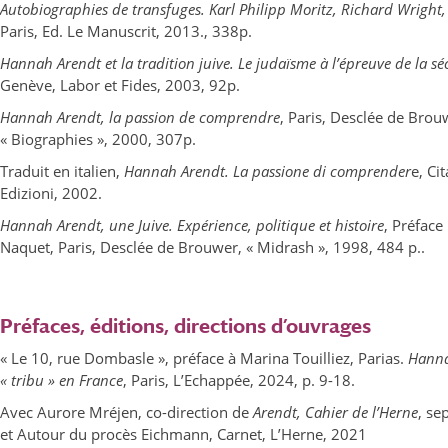
Autobiographies de transfuges. Karl Philipp Moritz, Richard Wright,
Paris, Ed. Le Manuscrit, 2013., 338p.
Hannah Arendt et la tradition juive. Le judaïsme à l’épreuve de la sé
Genève, Labor et Fides, 2003, 92p.
Hannah Arendt, la passion de comprendre
, Paris, Desclée de Brou
« Biographies », 2000, 307p.
Traduit en italien,
Hannah Arendt. La passione di comprender
e, Ci
Edizioni, 2002.
Hannah Arendt, une Juive. Expérience, politique et histoire
, Préface 
Naquet, Paris, Desclée de Brouwer, « Midrash », 1998, 484 p..
Préfaces, éditions, directions d’ouvrages
« Le 10, rue Dombasle », préface à Marina Touilliez, Parias.
Hanna
« tribu » en France
, Paris, L’Echappée, 2024, p. 9-18.
Avec Aurore Mréjen, co-direction de
Arendt, Cahier de l’Herne
, s
et Autour du procès Eichmann, Carnet, L’Herne, 2021