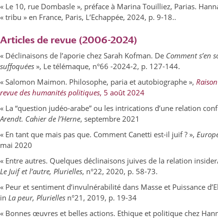
« Le 10, rue Dombasle », préface à Marina Touilliez, Parias. Hann
« tribu » en France, Paris, L’Echappée, 2024, p. 9-18..
Articles de revue (2006-2024)
« Déclinaisons de l’aporie chez Sarah Kofman. De
Comment s’en so
suffoquées
», Le télémaque, n°66 -2024-2, p. 127-144.
« Salomon Maimon. Philosophe, paria et autobiographe »,
Raison
revue des humanités politiques
, 5 août 2024
« La “question judéo-arabe” ou les intrications d’une relation confli
Arendt. Cahier de l’Herne
, septembre 2021
« En tant que mais pas que. Comment Canetti est-il juif ? »,
Europ
mai 2020
« Entre autres. Quelques déclinaisons juives de la relation insider
Le Juif et l’autre, Plurielles
, n°22, 2020, p. 58-73.
« Peur et sentiment d’invulnérabilité dans Masse et Puissance d’El
in
La peur, Plurielles
n°21, 2019, p. 19-34
« Bonnes œuvres et belles actions. Ethique et politique chez Han