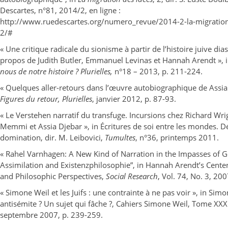
Descartes, n°81, 2014/2, en ligne :
http://www.ruedescartes.org/numero_revue/2014-2-la-migration
2/#
« Une critique radicale du sionisme à partir de l’histoire juive dia
propos de Judith Butler, Emmanuel Levinas et Hannah Arendt », 
nous de notre histoire ? Plurielles,
n°18 – 2013, p. 211-224.
« Quelques aller-retours dans l’œuvre autobiographique de Assia 
Figures du retour, Plurielles
, janvier 2012, p. 87-93.
« Le Verstehen narratif du transfuge. Incursions chez Richard Wri
Memmi et Assia Djebar », in Écritures de soi entre les mondes. D
domination, dir. M. Leibovici,
Tumultes
, n°36, printemps 2011.
« Rahel Varnhagen: A New Kind of Narration in the Impasses of 
Assimilation and Existenzphilosophie”, in Hannah Arendt’s Centena
and Philosophic Perspectives,
Social Research
, Vol. 74, No. 3, 20
« Simone Weil et les Juifs : une contrainte à ne pas voir », in Sim
antisémite ? Un sujet qui fâche ?, Cahiers Simone Weil, Tome XXX
septembre 2007, p. 239-259.