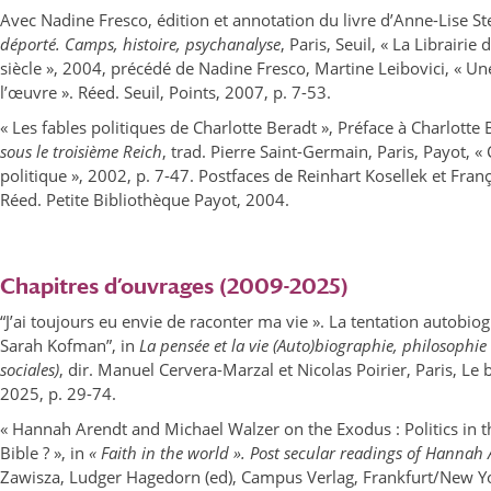
Avec Nadine Fresco, édition et annotation du livre d’Anne-Lise St
déporté. Camps, histoire, psychanalyse
, Paris, Seuil, « La Librairi
siècle », 2004, précédé de Nadine Fresco, Martine Leibovici, « Un
l’œuvre ». Réed. Seuil, Points, 2007, p. 7-53.
« Les fables politiques de Charlotte Beradt », Préface à Charlotte
sous le troisième Reich
, trad. Pierre Saint-Germain, Paris, Payot, « 
politique », 2002, p. 7-47. Postfaces de Reinhart Kosellek et Fran
Réed. Petite Bibliothèque Payot, 2004.
Chapitres d’ouvrages (2009-2025)
“J’ai toujours eu envie de raconter ma vie ». La tentation autobi
Sarah Kofman”, in
La pensée et la vie
(Auto)biographie, philosophie 
sociales)
, dir. Manuel Cervera-Marzal et Nicolas Poirier, Paris, Le 
2025, p. 29-74.
« Hannah Arendt and Michael Walzer on the Exodus : Politics in 
Bible ? », in
« Faith in the world ». Post secular readings of Hannah 
Zawisza, Ludger Hagedorn (ed), Campus Verlag, Frankfurt/New Y