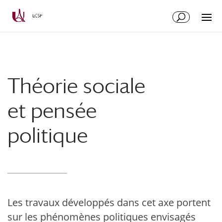
Aller
Aller
au
à
contenu
la
principal
navigation
Théorie sociale
et pensée
politique
Les travaux développés dans cet axe portent
sur les phénomènes politiques envisagés