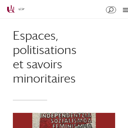
Aller
Aller
au
à
contenu
la
principal
navigation
Espaces,
politisations
et savoirs
minoritaires